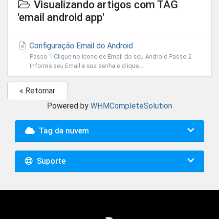
Visualizando artigos com TAG
'email android app'
Configuração Email do Android
Passo 1 Clique no ícone de Email do seu Android Passo 2
Informe seu Email e sua senha e clique...
« Retornar
Powered by
WHMCompleteSolution
Tag da nuvem
Suporte